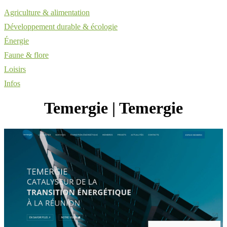
Agriculture & alimentation
Développement durable & écologie
Énergie
Faune & flore
Loisirs
Infos
Temergie | Temergie